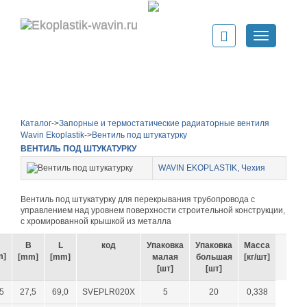
Показать
меню
Каталог
->
Запорные и термостатические радиаторные вентиля
Wavin Ekoplastik
->
Вентиль под штукатурку
ВЕНТИЛЬ ПОД ШТУКАТУРКУ
WAVIN EKOPLASTIK, Чехия
Вентиль под штукатурку для перекрывания трубопровода с
управлением над уровнем поверхности строительной конструкции,
с хромированной крышкой из металла
B
L
код
Упаковка
Упаковка
Масса
m]
[mm]
[mm]
малая
большая
[кг/шт]
[шт]
[шт]
5
27,5
69,0
SVEPLR020X
5
20
0,338