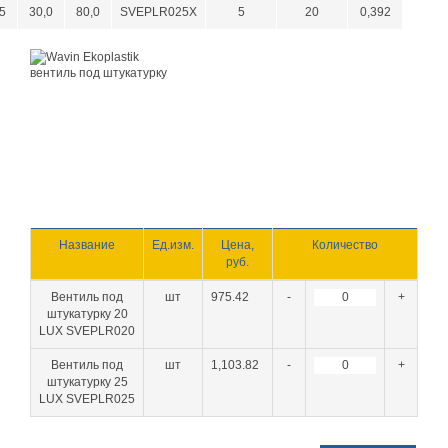
5
30,0
80,0
SVEPLR025X
5
20
0,392
Название
Ед.изм.
Цена,
Количество
руб.
Вентиль под
шт
975.42
-
+
штукатурку 20
LUX SVEPLR020
Вентиль под
шт
1,103.82
-
+
штукатурку 25
LUX SVEPLR025