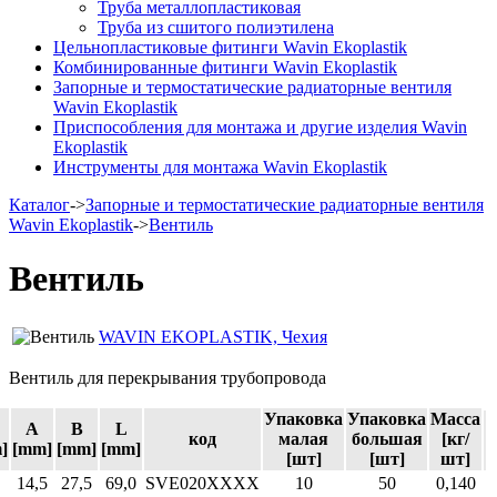
Труба металлопластиковая
Труба из сшитого полиэтилена
Цельнопластиковые фитинги Wavin Ekoplastik
Комбинированные фитинги Wavin Ekoplastik
Запорные и термостатические радиаторные вентиля
Wavin Ekoplastik
Приспособления для монтажа и другие изделия Wavin
Ekoplastik
Инструменты для монтажа Wavin Ekoplastik
Каталог
->
Запорные и термостатические радиаторные вентиля
Wavin Ekoplastik
->
Вентиль
Вентиль
WAVIN EKOPLASTIK, Чехия
Вентиль для перекрывания трубопровода
Упаковка
Упаковка
Масса
A
B
L
код
малая
большая
[кг/
]
[mm]
[mm]
[mm]
[шт]
[шт]
шт]
14,5
27,5
69,0
SVE020XXXX
10
50
0,140